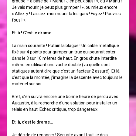
groupe – à base de « Manu ! J’en peux plus ! », ou « Manu !
Je vais mourir, je peux plus grimper ! », ou mieux encore
« Allez-y ! Laissez-moi mourir là les gars ! Fuyez ! Pauvres
fous ! ».
Et là ! C’est le drame…
La main courante ! Putain la blague ! Un câble métallique
fixé sur 4 points pour grimper un truc qui pourrait coter
dans le 3 sur 10 mètres de haut. En gros chute interdite
même en utilisant une vache double (vu quelle sont
statiques autant dire que c’est un facteur 2 assuré). Et là
c’est que la montée, j’imagine la descente avec toujours le
matériel sur soi.
Bref, s’en suivra encore une bonne heure de perdu avec
Augustin, à la recherche d’une solution pour installer un
relais en haut. Echec critique, trop dangereux.
Et là, c’est le drame…
Je décide de renoncer ! Sécurité avant tout, je dois