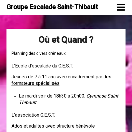
Skip
Groupe Escalade Saint-Thibault
to
content
Où et Quand ?
Planning des divers créneaux :
L’Ecole d’escalade du G.E.S.T.
Jeunes de 7 à 11 ans avec encadrement par des
formateurs spécialisés
Le mardi soir de 18h30 à 20h00.
Gymnase Saint
Thibault
L’association G.E.S.T.
Ados et adultes avec structure bénévole