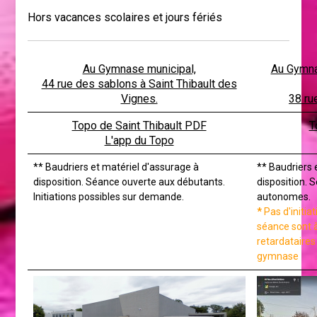
Hors vacances scolaires et jours fériés
Au Gymnase municipal,
Au Gymna
44 rue des sablons à Saint Thibault des
Vignes.
38 ru
Topo de Saint Thibault PDF
T
L'app du Topo
** Baudriers et matériel d'assurage à
** Baudriers 
disposition. Séance ouverte aux débutants.
disposition. 
Initiations possibles sur demande.
autonomes.
*
Pas d'initiat
séance sont 
retardataires
gymnase