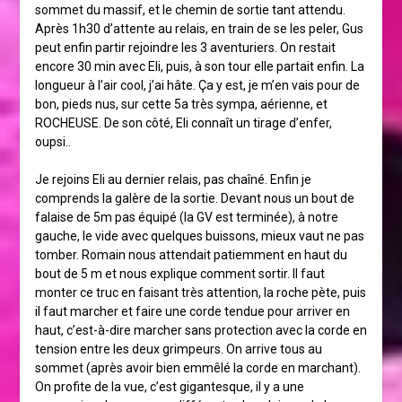
sommet du massif, et le chemin de sortie tant attendu.
Après 1h30 d’attente au relais, en train de se les peler, Gus
peut enfin partir rejoindre les 3 aventuriers. On restait
encore 30 min avec Eli, puis, à son tour elle partait enfin. La
longueur à l’air cool, j’ai hâte. Ça y est, je m’en vais pour de
bon, pieds nus, sur cette 5a très sympa, aérienne, et
ROCHEUSE. De son côté, Eli connaît un tirage d’enfer,
oupsi..
Je rejoins Eli au dernier relais, pas chaîné. Enfin je
comprends la galère de la sortie. Devant nous un bout de
falaise de 5m pas équipé (la GV est terminée), à notre
gauche, le vide avec quelques buissons, mieux vaut ne pas
tomber. Romain nous attendait patiemment en haut du
bout de 5 m et nous explique comment sortir. Il faut
monter ce truc en faisant très attention, la roche pète, puis
il faut marcher et faire une corde tendue pour arriver en
haut, c’est-à-dire marcher sans protection avec la corde en
tension entre les deux grimpeurs. On arrive tous au
sommet (après avoir bien emmêlé la corde en marchant).
On profite de la vue, c’est gigantesque, il y a une