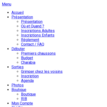
Skip
Menu
to
Accueil
content
Présentation
Présentation
Où et Quand ?
Inscriptions Adultes
Inscriptions Enfants
Réglement
Contact / FAQ
Débuter
Premiers chaussons
Budget
Charabia
Sorties
Grimper chez les voisins
Inscription
Agenda
Photos
Boutique
Boutique
RIB
Mon Compte