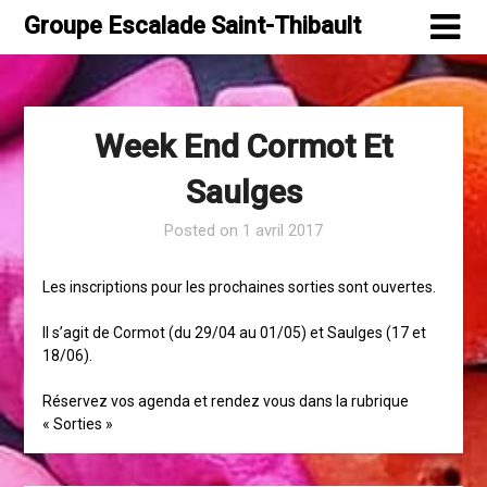
Skip
Groupe Escalade Saint-Thibault
to
content
Week End Cormot Et
Saulges
Posted on
1 avril 2017
Les inscriptions pour les prochaines sorties sont ouvertes.
Il s’agit de Cormot (du 29/04 au 01/05) et Saulges (17 et
18/06).
Réservez vos agenda et rendez vous dans la rubrique
« Sorties »