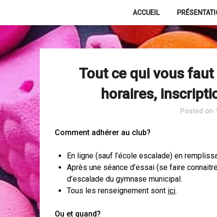
Skip
ACCUEIL
PRÉSENTAT
to
content
Tout ce qui vous faut
horaires, inscript
Posted on
Comment adhérer au club?
En ligne (sauf l’école escalade) en remplissa
Après une séance d’essai (se faire connaitre
d’escalade du gymnase municipal.
Tous les renseignement sont
ici
.
Ou et quand?