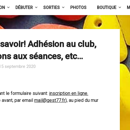
ION
DÉBUTER
SORTIES
PHOTOS
BOUTIQUE
M
 savoir! Adhésion au club,
ions aux séances, etc…
15 septembre 2020
nt le formulaire suivant:
inscription en ligne.
 avant, par email
mail@gest77.fr
), au pied du mur