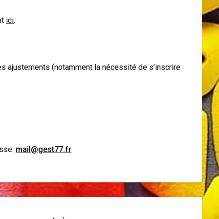
nt
ici
.
des ajustements (notamment la nécessité de s’inscrire
esse:
mail@gest77.fr