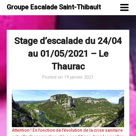
Skip
Groupe Escalade Saint-Thibault
to
content
Stage d’escalade du 24/04
au 01/05/2021 – Le
Thaurac
Posted on
19 janvier 2021
Attention ! En fonction de l’évolution de la crise sanitaire