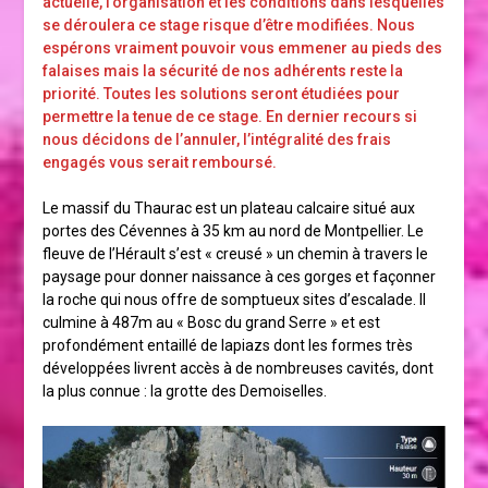
actuelle, l’organisation et les conditions dans lesquelles
se déroulera ce stage risque d’être modifiées. Nous
espérons vraiment pouvoir vous emmener au pieds des
falaises mais la sécurité de nos adhérents reste la
priorité. Toutes les solutions seront étudiées pour
permettre la tenue de ce stage. En dernier recours si
nous décidons de l’annuler, l’intégralité des frais
engagés vous serait remboursé.
Le massif du Thaurac est un plateau calcaire situé aux
portes des Cévennes à 35 km au nord de Montpellier. Le
fleuve de l’Hérault s’est « creusé » un chemin à travers le
paysage pour donner naissance à ces gorges et façonner
la roche qui nous offre de somptueux sites d’escalade. Il
culmine à 487m au « Bosc du grand Serre » et est
profondément entaillé de lapiazs dont les formes très
développées livrent accès à de nombreuses cavités, dont
la plus connue : la grotte des Demoiselles.