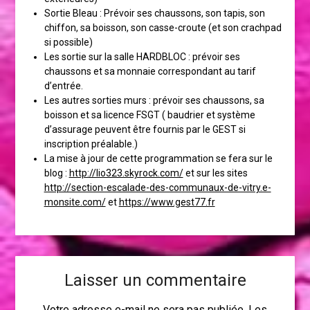
Sortie Bleau : Prévoir ses chaussons, son tapis, son
chiffon, sa boisson, son casse-croute (et son crachpad
si possible)
Les sortie sur la salle HARDBLOC : prévoir ses
chaussons et sa monnaie correspondant au tarif
d’entrée.
Les autres sorties murs : prévoir ses chaussons, sa
boisson et sa licence FSGT ( baudrier et système
d’assurage peuvent être fournis par le GEST si
inscription préalable.)
La mise à jour de cette programmation se fera sur le
blog :
http://lio323.skyrock.com/
et sur les sites
http://section-escalade-des-communaux-de-vitry.e-
monsite.com/
et
https://www.gest77.fr
Laisser un commentaire
Votre adresse e-mail ne sera pas publiée.
Les