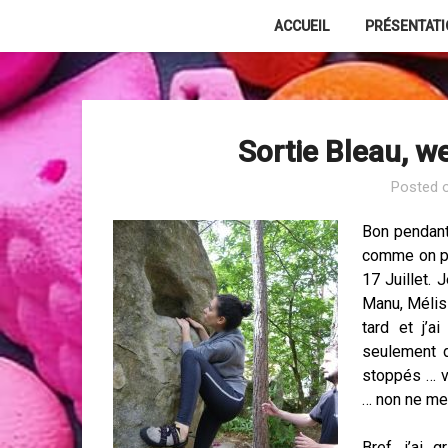
Skip
ACCUEIL
PRÉSENTAT
to
content
Sortie Bleau, we
Posted 
Bon pendant
comme on pe
17 Juillet. 
Manu, Mélis
tard et j’a
seulement 
stoppés … vi
… non ne me
Bref, j’ai