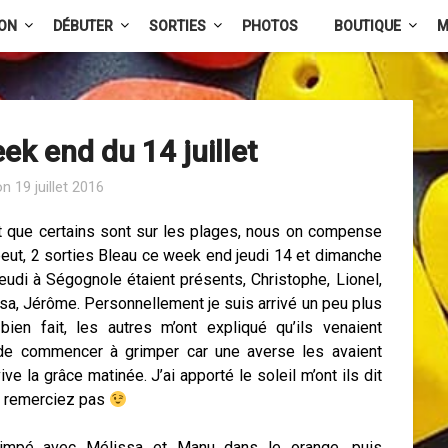
ION
DÉBUTER
SORTIES
PHOTOS
BOUTIQUE
M
ek end du 14 juillet
on
19 juillet 2016
 que certains sont sur les plages, nous on compense
ut, 2 sorties Bleau ce week end jeudi 14 et dimanche
Jeudi à Ségognole étaient présents, Christophe, Lionel,
sa, Jérôme. Personnellement je suis arrivé un peu plus
i bien fait, les autres m’ont expliqué qu’ils venaient
de commencer à grimper car une averse les avaient
ve la grâce matinée. J’ai apporté le soleil m’ont ils dit
 remerciez pas
 grimpé avec Mélissa et Manu dans le orange, puis