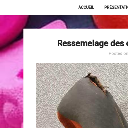
Skip
ACCUEIL
PRÉSENTAT
to
content
Ressemelage des 
Posted o