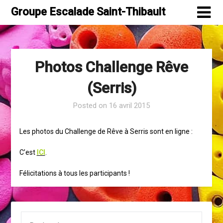
Skip
Groupe Escalade Saint-Thibault
to
content
Photos Challenge Rêve
(Serris)
Posted on
16 avril 2015
Les photos du Challenge de Rêve à Serris sont en ligne :
C’est
ICI
.
Félicitations à tous les participants !
RECHERCHER :