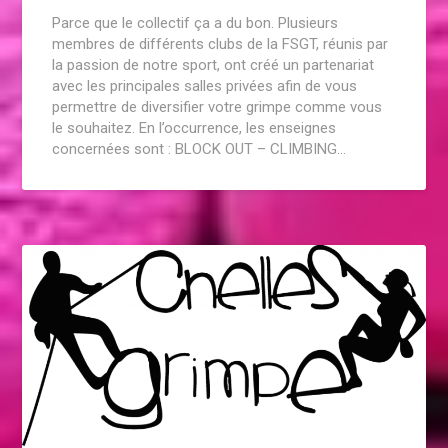
Parce que le collectif ça a du bon. Plusieurs
membres de différents clubs de la FSGT, réunis par
la passion de notre sport, ont créé un partenariat
avec les principales salles privées afin de vous
permettre de diversifier votre grimpe comme vous
le souhaitez. En l’occurrence, les enseignes
concernées sont : BLOCK OUT – CLIMBING…