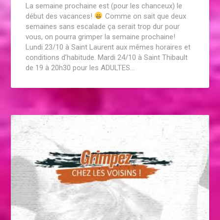
La semaine prochaine est (pour les chanceux) le
début des vacances!
Comme on sait que deux
semaines sans escalade ça serait trop dur pour
vous, on pourra grimper la semaine prochaine!
Lundi 23/10 à Saint Laurent aux mêmes horaires et
conditions d’habitude. Mardi 24/10 à Saint Thibault
de 19 à 20h30 pour les ADULTES…