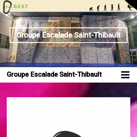
Skip
to
content
Groupe Escalade Saint-Thibault
Groupe Escalade Saint-Thibault