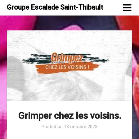
Skip
Groupe Escalade Saint-Thibault
to
content
Grimper chez les voisins.
Posted on
13 octobre 2023