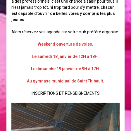
à des professionnels; c’est une chance à saisir pour tous. Il
n’est jamais trop tôt, ni trop tard pour s’y mettre,
chacun
est capable d’ouvrir de belles voies y compris les plus
jeunes.
Alors réservez vos agenda car votre club préféré organise:
Weekend ouverture de voies.
Le samedi 18 janvier de 12H à 18H.
Le dimanche 19 janvier de 9H à 17H.
Au gymnase municipal de Saint Thibault.
INSCRIPTIONS ET RENSEIGNEMENTS