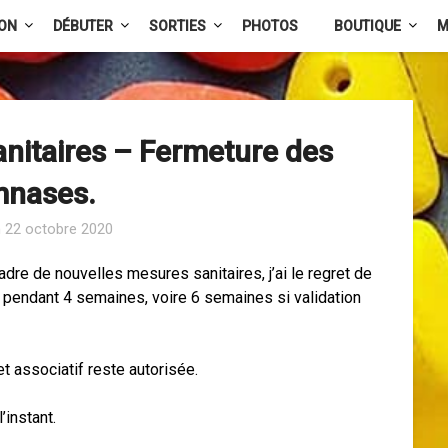
ION
DÉBUTER
SORTIES
PHOTOS
BOUTIQUE
M
nitaires – Fermeture des
nases.
n
22 octobre 2020
adre de nouvelles mesures sanitaires, j’ai le regret de
pendant 4 semaines, voire 6 semaines si validation
t associatif reste autorisée.
instant.