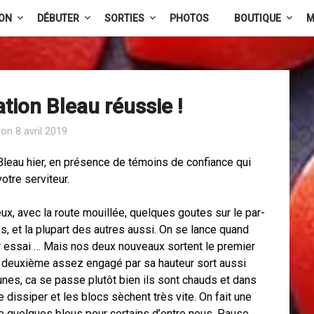
ION
DÉBUTER
SORTIES
PHOTOS
BOUTIQUE
M
ation Bleau réussie !
 on
8 avril 2019
Bleau hier, en présence de témoins de confiance qui
votre serviteur.
x, avec la route mouillée, quelques goutes sur le par-
s, et la plupart des autres aussi. On se lance quand
 essai … Mais nos deux nouveaux sortent le premier
 Le deuxième assez engagé par sa hauteur sort aussi
unes, ca se passe plutôt bien ils sont chauds et dans
dissiper et les blocs sèchent très vite. On fait une
e quelques bleus pour certains d’entre nous. Pause