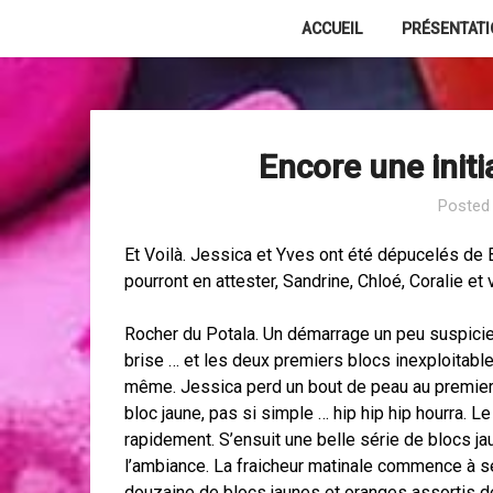
Skip
ACCUEIL
PRÉSENTAT
to
content
Encore une initi
Posted
Et Voilà. Jessica et Yves ont été dépucelés de 
pourront en attester, Sandrine, Chloé, Coralie et 
Rocher du Potala. Un démarrage un peu suspicieu
brise … et les deux premiers blocs inexploitable
même. Jessica perd un bout de peau au premier
bloc jaune, pas si simple … hip hip hip hourra.
rapidement. S’ensuit une belle série de blocs ja
l’ambiance. La fraicheur matinale commence à se 
douzaine de blocs jaunes et oranges assortis d