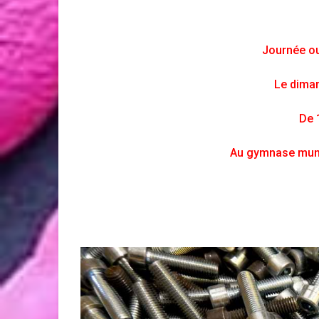
Journée ou
Le diman
De 
Au gymnase munic