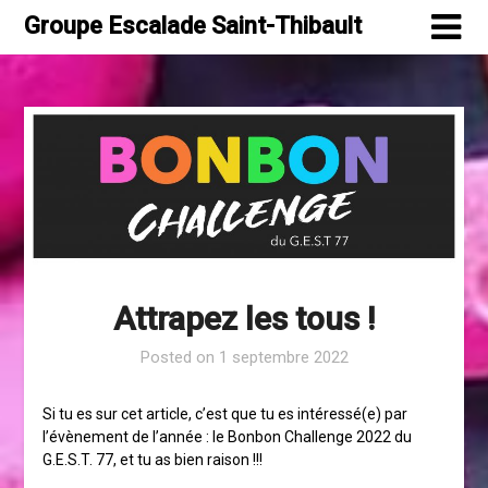
Skip
Groupe Escalade Saint-Thibault
to
content
Attrapez les tous !
Posted on
1 septembre 2022
Si tu es sur cet article, c’est que tu es intéressé(e) par
l’évènement de l’année : le Bonbon Challenge 2022 du
G.E.S.T. 77, et tu as bien raison !!!