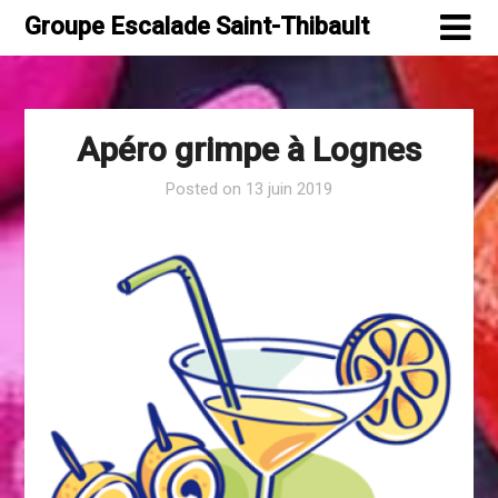
Skip
Groupe Escalade Saint-Thibault
to
content
Apéro grimpe à Lognes
Posted on
13 juin 2019