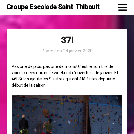
Skip
Groupe Escalade Saint-Thibault
to
content
37!
Posted on
24 janvier 2020
Pas une de plus, pas une de moins! C’est le nombre de
voies créées durant le weekend d’ouverture de janvier. Et
46! Si l’on ajoute les 9 autres qui ont été faites depuis le
début de la saison.