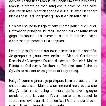
de bien s’échauffer. Manuel et Conan étaient à nos côtés.
Manuel à profité de mon sangliesque poids pour se faire
assurer en tête. Mention spéciale à une 5B avec un départ
bloc au dessus d’une grotte qui nous a bien fait plaisir.
On s’est ensuite tous rejoint dans l’herbe pour pique niquer.
L’attraction principale ici était Océane qui est toute mimi
gaga pitchoune. La rumeur dit que Caroline vient
d’entamer une procédure d’adoption!
Les groupes formés nous nous sommes alors dispersés.
Je grimpais toujours avec Ambre et Manuel. Caroline et
Romain AKA sergent Fouine du désert, Karl AKA Maître
Panda et Guillaume, Esteban et Titi ainsi que Claire et
Sylvain se relaient entre grimpe et baby sitting.
Fatigué comme jamais je pratiquais la micro sieste entre
chaque ascension. Manuel à un moment me proposa une
5C, j’y allai sans rechigner mais après avoir grogné
pendant toute la voie et l’avoir insulté en espagnol, le
fourbe me révéla qu’elle était en fait 6A. Grand plaisir pour
moi de le voir galérer dedans ensuite.