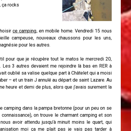
, ça rocks
hoisir
ce camping
, en mobile home. Vendredi 15 nous
vieille campeuse, nouveaux chaussons pour les uns,
agnésie pour les autres.
til pour que je récupère tout le matos le mercredi 20,
di. Les 3 autres devaient me rejoindre là bas en RER à
vait oublié sa valise quelque part à Châtelet qui a moisi
uber – et un train J annulé au départ de saint Lazare. Au
une heure et demi de plus, alors que j’avais surement la
 le camping dans la pampa bretonne (pour un peu on se
e connaissance), on trouve le charmant camping et son
nous avoir attendu jusqu’à minuit moins le quart, qui
anisation moi ça me plait pas je vais pas tarder à