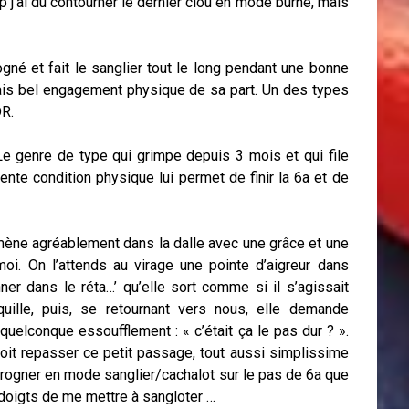
p j’ai du contourner le dernier clou en mode burné, mais
gné et fait le sanglier tout le long pendant une bonne
ais bel engagement physique de sa part. Un des types
DR.
 Le genre de type qui grimpe depuis 3 mois et qui file
ente condition physique lui permet de finir la 6a et de
omène agréablement dans la dalle avec une grâce et une
oi. On l’attends au virage une pointe d’aigreur dans
ner dans le réta…’ qu’elle sort comme si il s’agissait
quille, puis, se retournant vers nous, elle demande
uelconque essoufflement : « c’était ça le pas dur ? ».
oit repasser ce petit passage, tout aussi simplissime
 grogner en mode sanglier/cachalot sur le pas de 6a que
 doigts de me mettre à sangloter …