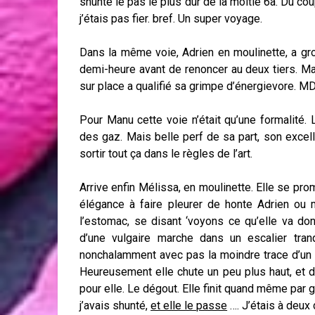
shunté le pas le plus dur de la moitié 6a. Du cou
j’étais pas fier. bref. Un super voyage.
Dans la même voie, Adrien en moulinette, a gro
demi-heure avant de renoncer au deux tiers. M
sur place a qualifié sa grimpe d’énergievore. M
Pour Manu cette voie n’était qu’une formalité.
des gaz. Mais belle perf de sa part, son excell
sortir tout ça dans le règles de l’art.
Arrive enfin Mélissa, en moulinette. Elle se pr
élégance à faire pleurer de honte Adrien ou m
l’estomac, se disant ‘voyons ce qu’elle va don
d’une vulgaire marche dans un escalier tran
nonchalamment avec pas la moindre trace d’un q
Heureusement elle chute un peu plus haut, et d
pour elle. Le dégout. Elle finit quand même par
j’avais shunté,
et elle le passe
…. J’étais à deux