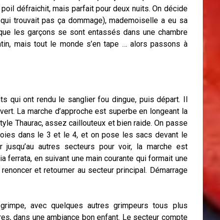
oil défraichit, mais parfait pour deux nuits. On décide
 qui trouvait pas ça dommage), mademoiselle a eu sa
t que les garçons se sont entassés dans une chambre
matin, mais tout le monde s’en tape … alors passons à
s qui ont rendu le sanglier fou dingue, puis départ. Il
uvert. La marche d’approche est superbe en longeant la
tyle Thaurac, assez caillouteux et bien raide. On passe
ies dans le 3 et le 4, et on pose les sacs devant le
 jusqu’au autres secteurs pour voir, la marche est
via ferrata, en suivant une main courante qui formait une
renoncer et retourner au secteur principal. Démarrage
grimpe, avec quelques autres grimpeurs tous plus
res, dans une ambiance bon enfant. Le secteur compte