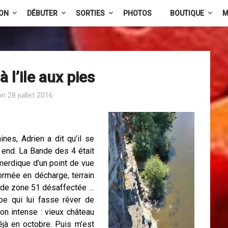
ION
DÉBUTER
SORTIES
PHOTOS
BOUTIQUE
M
 l’ile aux pies
on
28 juillet 2016
nes, Adrien a dit qu’il se
 end. La Bande des 4 était
merdique d’un point de vue
formée en décharge, terrain
re de zone 51 désaffectée …
rbe qui lui fasse rêver de
ion intense : vieux château
éjà en octobre. Puis m’est