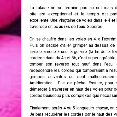
La falaise ne se termine pas au sol mais d
site est exceptionnel et le temps est parf
excellente. Une vingtaine de voies dans le 4 et
traversée en 5c au ras de l’eau. Superbe.
On se chauffe dans les voies en 4, à l’extrémi
Puis on décide d’aller grimper au dessus de l
triviale amène à une large vire (la fin de la t
cordées dans du 4c et 5b, c’est super agréable e
tomber son réverso tout neuf dans l’eau. J
redescendre les cordes qui tomberaient à l’eau
grimpes suivantes se sont malheureusemen
Amélioration : File de pêche. Ensuite, pour 
démerder à traverser en haut des voies pour p
cordes beaucoup plus complexes que nécessair
Finalement, après 4 ou 5 longueurs chacun, on se
Je pars récupérer les cordes par le haut des 