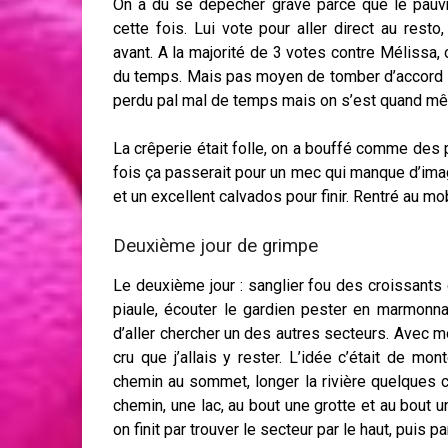
On a du se dépêcher grave parce que le pauvr
cette fois. Lui vote pour aller direct au rest
avant. A la majorité de 3 votes contre Mélissa
du temps. Mais pas moyen de tomber d’accord su
perdu pal mal de temps mais on s’est quand mê
La crêperie était folle, on a bouffé comme des 
fois ça passerait pour un mec qui manque d’imagi
et un excellent calvados pour finir. Rentré au 
Deuxième jour de grimpe
Le deuxième jour : sanglier fou des croissants
piaule, écouter le gardien pester en marmonnan
d’aller chercher un des autres secteurs. Avec mo
cru que j’allais y rester. L’idée c’était de mon
chemin au sommet, longer la rivière quelques 
chemin, une lac, au bout une grotte et au bout 
on finit par trouver le secteur par le haut, puis pa