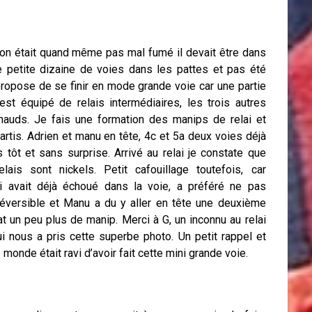
 on était quand même pas mal fumé il devait être dans
e petite dizaine de voies dans les pattes et pas été
ropose de se finir en mode grande voie car une partie
est équipé de relais intermédiaires, les trois autres
hauds. Je fais une formation des manips de relai et
artis. Adrien et manu en tête, 4c et 5a deux voies déjà
s tôt et sans surprise. Arrivé au relai je constate que
lais sont nickels. Petit cafouillage toutefois, car
i avait déjà échoué dans la voie, a préféré ne pas
 réversible et Manu a du y aller en tête une deuxième
tat un peu plus de manip. Merci à G, un inconnu au relai
ui nous a pris cette superbe photo. Un petit rappel et
e monde était ravi d’avoir fait cette mini grande voie.