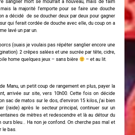
e sanglier mort se mourrait à nouveau, mais de faim
o, mais la majorité l’emporte pour se faire une douche
, on a décidé de se doucher deux par deux pour gagner
r qui ferait cordée de douche avec elle, du coup on a
me lavé un par un.
porcs (ouais je voulais pas répéter sanglier encore une
nation). 2 crêpes salées et une sucrée par tête, cidre,
mobile home quelques jeux – sans bière
– et au lit.
 de Manu, un petit coup de rangement en plus, payer la
t, arrivée sur site, vers 10h00. Cette fois on décide
n sac de matos sur le dos, d’environ 15 kilos, j’ai bien
ter (raide) après le secteur principal, continuer sur un
centaines de mètres et redescendre et là au détour du
un ours bleu… Ha non je confond. On cherche pas mal et
r le bas.