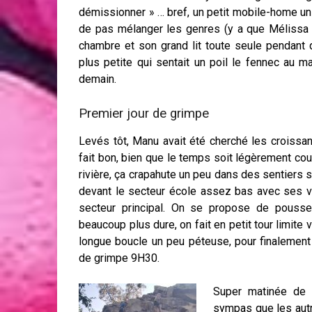
démissionner » … bref, un petit mobile-home un p
de pas mélanger les genres (y a que Mélissa
chambre et son grand lit toute seule pendan
plus petite qui sentait un poil le fennec au 
demain.
Premier jour de grimpe
Levés tôt, Manu avait été cherché les croissant
fait bon, bien que le temps soit légèrement co
rivière, ça crapahute un peu dans des sentiers s
devant le secteur école assez bas avec ses vo
secteur principal. On se propose de pousser
beaucoup plus dure, on fait en petit tour limite 
longue boucle un peu péteuse, pour finalement 
de grimpe 9H30.
Super matinée de 
sympas que les aut