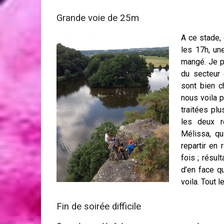
Grande voie de 25m
A ce stade,
les 17h, un
mangé. Je p
du secteur 
sont bien c
nous voila p
traitées plu
les deux re
Mélissa, qu
repartir en
fois ; résul
d’en face q
voila. Tout l
Fin de soirée difficile