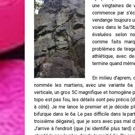
une vingtaines de 
commence par s’éch
vendange toujours un
voies dans le 5a/5b 
évaluées selon no
comme faits marq
problèmes de tirag
athlétique, avec d
termine quand même 
En milieu d’aprem, 
nommée les martiens, avec une variante 6a. 
verticale, un gros 5C magnifique et homogène peu
topo est pas fou, les détails sont peu précis (d
à côté). Je me lance le premier et je décide p
bifurque dans le 6a. Le pas difficile dans la pa
troisième dégaine), que je sors avec pas mal d
J’arrive à l’endroit (que j’ai identifié plus tard)