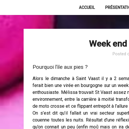
Skip
ACCUEIL
PRÉSENTAT
to
content
Week end à
Posted 
Pourquoi l’ile aux pies ?
Alors le dimanche à Saint Vaast il y a 2 semai
ferait bien une virée en bourgogne sur un week
enthousiaste. Mélissa trouvait St Vaast assez 
environnement, entre la carrière à moitié trans
de moto crosse et ce flippant entrepôt à l’allu
On s’est dit qu’il fallait un vrai secteur supe
couenne toutes les nuits. Résultat d’une réflex
qu’on connait un peu (enfin moi) mais on ira d