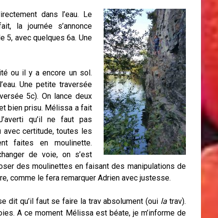
irectement dans l’eau. Le
ait, la journée s’annonce
 le 5, avec quelques 6a. Une
té ou il y a encore un sol.
’eau. Une petite traversée
raversée 5c). On lance deux
t bien prisu. Mélissa a fait
’averti qu’il ne faut pas
 avec certitude, toutes les
t faites en moulinette.
changer de voie, on s’est
oser des moulinettes en faisant des manipulations de
e, comme le fera remarquer Adrien avec justesse.
 dit qu’il faut se faire la trav absolument (oui
la
trav).
voies. A ce moment Mélissa est béate, je m’informe de