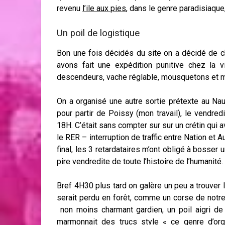
revenu
l’ile aux pies
, dans le genre paradisiaque
Un poil de logistique
Bon une fois décidés du site on a décidé de c
avons fait une expédition punitive chez la 
descendeurs, vache réglable, mousquetons et m
On a organisé une autre sortie prétexte au Nau
pour partir de Poissy (mon travail), le vendre
18H. C’était sans compter sur sur un crétin qui a
le RER – interruption de traffic entre Nation et A
final, les 3 retardataires m’ont obligé à bosser 
pire vendredite de toute l’histoire de l’humanité.
Bref 4H30 plus tard on galère un peu a trouver
serait perdu en forêt, comme un corse de notr
non moins charmant gardien, un poil aigri de 
marmonnait des trucs style « ce genre d’org