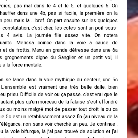
voies, pas mal dans le 4 et le 5, et quelques 6. On
auffer dans une 4b, pas si facile, la première on la
 peu, mais là … bref. On part ensuite sur les quelques
constatation, c’est cher, les cotes sont un poil sous-
s 4 avis. La journée file assez vite. On notera
uants, Mélissa coincé dans la voie à cause de
e et de frottis, Manu en grande détresse dans une 6a
es grognements digne du Sanglier et un petit vol, il
à la force mentale.
on se lance dans la voie mythique du secteur, une 5c
L’ensemble est vraiment une très belle dalle, bien
 prisu. Difficile de voir ou ça passe, c’est vrai que le
’autant plus qu’un morceau de la falaise s’est effondré
lus ou moins malgré moi de passer tout droit la ou ca
rtie 5c est un rétablissement assez fin (au niveau de la
’élégance, non sans voir cherché un peu. Je continue .
 ou la voie bifurque, là j’ai pas trouvé de solution et j’ai