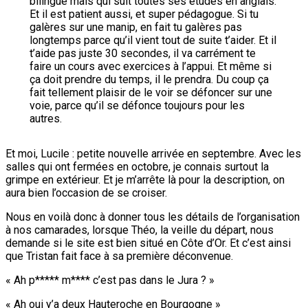
bilingue mais qui suit toutes ses études en anglais.
Et il est patient aussi, et super pédagogue. Si tu
galères sur une manip, en fait tu galères pas
longtemps parce qu’il vient tout de suite t’aider. Et il
t’aide pas juste 30 secondes, il va carrément te
faire un cours avec exercices à l’appui. Et même si
ça doit prendre du temps, il le prendra. Du coup ça
fait tellement plaisir de le voir se défoncer sur une
voie, parce qu’il se défonce toujours pour les
autres.
Et moi, Lucile : petite nouvelle arrivée en septembre. Avec les
salles qui ont fermées en octobre, je connais surtout la
grimpe en extérieur. Et je m’arrête là pour la description, on
aura bien l’occasion de se croiser.
Nous en voilà donc à donner tous les détails de l’organisation
à nos camarades, lorsque Théo, la veille du départ, nous
demande si le site est bien situé en Côte d’Or. Et c’est ainsi
que Tristan fait face à sa première déconvenue.
« Ah p***** m**** c’est pas dans le Jura ? »
« Ah oui y’a deux Hauteroche en Bourgogne »