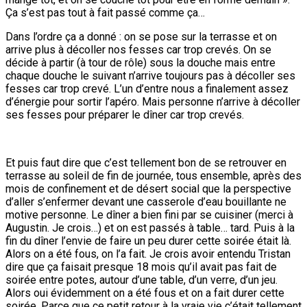
Ça s’est pas tout à fait passé comme ça…
Dans l’ordre ça a donné : on se pose sur la terrasse et on
arrive plus à décoller nos fesses car trop crevés. On se
décide à partir (à tour de rôle) sous la douche mais entre
chaque douche le suivant n’arrive toujours pas à décoller ses
fesses car trop crevé. L’un d’entre nous a finalement assez
d’énergie pour sortir l’apéro. Mais personne n’arrive à décoller
ses fesses pour préparer le dîner car trop crevés.
Et puis faut dire que c’est tellement bon de se retrouver en
terrasse au soleil de fin de journée, tous ensemble, après des
mois de confinement et de désert social que la perspective
d’aller s’enfermer devant une casserole d’eau bouillante ne
motive personne. Le dîner a bien fini par se cuisiner (merci à
Augustin. Je crois…) et on est passés à table… tard. Puis à la
fin du dîner l’envie de faire un peu durer cette soirée était là.
Alors on a été fous, on l’a fait. Je crois avoir entendu Tristan
dire que ça faisait presque 18 mois qu’il avait pas fait de
soirée entre potes, autour d’une table, d’un verre, d’un jeu.
Alors oui évidemment on a été fous et on a fait durer cette
soirée. Parce que ce petit retour à la vraie vie c’était tellement