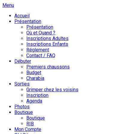
Skip
Menu
to
Accueil
content
Présentation
Présentation
Où et Quand ?
Inscriptions Adultes
Inscriptions Enfants
Réglement
Contact / FAQ
Débuter
Premiers chaussons
Budget
Charabia
Sorties
Grimper chez les voisins
Inscription
Agenda
Photos
Boutique
Boutique
RIB
Mon Compte