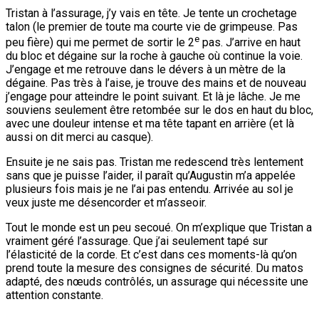
Tristan à l’assurage, j’y vais en tête. Je tente un crochetage
talon (le premier de toute ma courte vie de grimpeuse. Pas
e
peu fière) qui me permet de sortir le 2
pas. J’arrive en haut
du bloc et dégaine sur la roche à gauche où continue la voie.
J’engage et me retrouve dans le dévers à un mètre de la
dégaine. Pas très à l’aise, je trouve des mains et de nouveau
j’engage pour atteindre le point suivant. Et là je lâche. Je me
souviens seulement être retombée sur le dos en haut du bloc,
avec une douleur intense et ma tête tapant en arrière (et là
aussi on dit merci au casque).
Ensuite je ne sais pas. Tristan me redescend très lentement
sans que je puisse l’aider, il paraît qu’Augustin m’a appelée
plusieurs fois mais je ne l’ai pas entendu. Arrivée au sol je
veux juste me désencorder et m’asseoir.
Tout le monde est un peu secoué. On m’explique que Tristan a
vraiment géré l’assurage. Que j’ai seulement tapé sur
l’élasticité de la corde. Et c’est dans ces moments-là qu’on
prend toute la mesure des consignes de sécurité. Du matos
adapté, des nœuds contrôlés, un assurage qui nécessite une
attention constante.