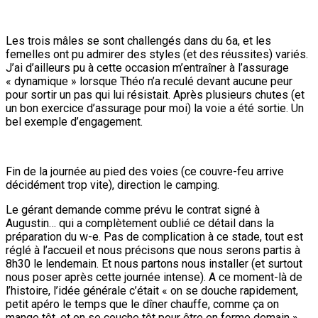
Les trois mâles se sont challengés dans du 6a, et les
femelles ont pu admirer des styles (et des réussites) variés.
J’ai d’ailleurs pu à cette occasion m’entraîner à l’assurage
« dynamique » lorsque Théo n’a reculé devant aucune peur
pour sortir un pas qui lui résistait. Après plusieurs chutes (et
un bon exercice d’assurage pour moi) la voie a été sortie. Un
bel exemple d’engagement.
Fin de la journée au pied des voies (ce couvre-feu arrive
décidément trop vite), direction le camping.
Le gérant demande comme prévu le contrat signé à
Augustin… qui a complètement oublié ce détail dans la
préparation du w-e. Pas de complication à ce stade, tout est
réglé à l’accueil et nous précisons que nous serons partis à
8h30 le lendemain. Et nous partons nous installer (et surtout
nous poser après cette journée intense). A ce moment-là de
l’histoire, l’idée générale c’était « on se douche rapidement,
petit apéro le temps que le dîner chauffe, comme ça on
mange tôt, et on se couche tôt pour être en forme demain ».