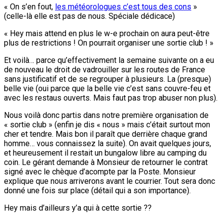
« On s’en fout,
les météorologues c’est tous des cons
»
(celle-là elle est pas de nous. Spéciale dédicace)
« Hey mais attend en plus le w-e prochain on aura peut-être
plus de restrictions ! On pourrait organiser une sortie club ! »
Et voilà… parce qu’effectivement la semaine suivante on a eu
de nouveau le droit de vadrouiller sur les routes de France
sans justificatif et de se regrouper à plusieurs. La (presque)
belle vie (oui parce que la belle vie c’est sans couvre-feu et
avec les restaus ouverts. Mais faut pas trop abuser non plus).
Nous voilà donc partis dans notre première organisation de
« sortie club » (enfin je dis « nous » mais c’était surtout mon
cher et tendre. Mais bon il paraît que derrière chaque grand
homme… vous connaissez la suite). On avait quelques jours,
et heureusement il restait un bungalow libre au camping du
coin. Le gérant demande à Monsieur de retourner le contrat
signé avec le chèque d’acompte par la Poste. Monsieur
explique que nous arriverons avant le courrier. Tout sera donc
donné une fois sur place (détail qui a son importance).
Hey mais d’ailleurs y’a qui à cette sortie ??