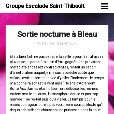
Skip
Groupe Escalade Saint-Thibault
to
content
Sortie nocturne à Bleau
Posted on
12 juillet 2017
Elle a bien failli ne pas se faire; la veille la journée fut assez
pluvieuse, la partie était loin d’être gagnée. Les prévisions
météo étaient assez contradictoires, restait un espoir
d’amélioration auquel je me suis accroché coûte que
coûte; j’avais tellement envie d’y aller. Finalement, le temps
m’a donné raison (et le vent aussi); le site d’Apremont
Butte Aux Dames étant désormais déboisé, les rochers
étaient sec, le sol aussi, l’atmosphère douce et pas trop
humide – ne restait plus qu’à y aller. Et tant pis pour le
moins courageux qui n’a pas voulu venir sous prétexte qu’il
risquait de salir ses chaussons de princesse dans la boue.