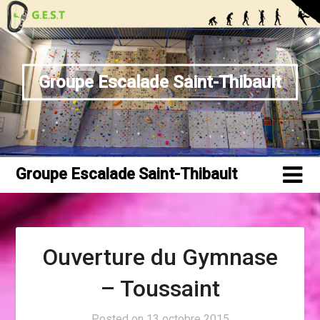
Skip
to
content
Groupe Escalade Saint-Thibault
Groupe Escalade Saint-Thibault
Ouverture du Gymnase
– Toussaint
Posted on
13 octobre 2015