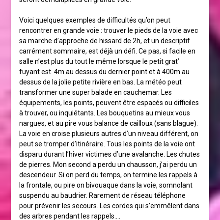
Voici quelques exemples de difficultés qu’on peut
rencontrer en grande voie : trouver le pieds de la voie avec
sa marche d’approche de hissard de 2h, et un descriptif
carrément sommaire, est déjà un défi. Ce pas, si facile en
salle n’est plus du tout le même lorsque le petit grat’
fuyant est 4m au dessus du dernier point et à 400m au
dessus de la jolie petite rivière en bas. La météo peut
transformer une super balade en cauchemar. Les
équipements, les points, peuvent être espacés ou difficiles
à trouver, ou inquiétants. Les bouquetins au mieux vous
nargues, et au pire vous balance de cailloux (sans blague).
La voie en croise plusieurs autres d’un niveau différent, on
peut se tromper d’itinéraire. Tous les points de la voie ont
disparu durant l’hiver victimes d’une avalanche. Les chutes
de pierres. Mon second a perdu un chausson, j’ai perdu un
descendeur. Si on perd du temps, on termine les rappels à
la frontale, ou pire on bivouaque dans la voie, somnolant
suspendu au baudrier. Rarement de réseau téléphone
pour prévenir les secours. Les cordes qui s’emmêlent dans
des arbres pendant les rappels….