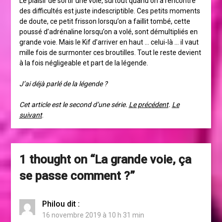
Le plaisir de sortir une voie, surtout quand on a rencontré
des difficultés est juste indescriptible. Ces petits moments
de doute, ce petit frisson lorsqu’on a faillit tombé, cette
poussé d’adrénaline lorsqu’on a volé, sont démultipliés en
grande voie. Mais le Kif d’arriver en haut … celui-là … il vaut
mille fois de surmonter ces broutilles. Tout le reste devient
à la fois négligeable et part de la légende.
J’ai déjà parlé de la légende ?
Cet article est le second d’une série.
Le précédent
.
Le
suivant
.
1 thought on “
La grande voie, ça
se passe comment ?
”
Philou
dit :
16 novembre 2019 à 10 h 31 min