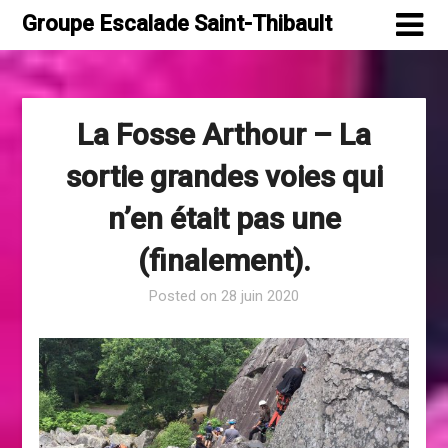
Skip
Groupe Escalade Saint-Thibault
to
content
La Fosse Arthour – La
sortie grandes voies qui
n’en était pas une
(finalement).
Posted on
28 juin 2020