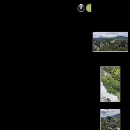
Photos
» Thaurac 0